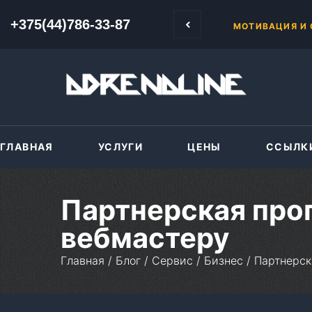
 Сначала в бесплатной школе, затем продвинутый курс «500-1000».
+375(44)786-33-87
+375(44)786-33-87
КАК ПРОДАВАТ
ГЛАВНАЯ
УСЛУГИ
ЦЕНЫ
ССЫЛК
Партнерская про
вебмастеру
Главная
/
Блог
/
Сервис
/
Бизнес
/
Партнерск