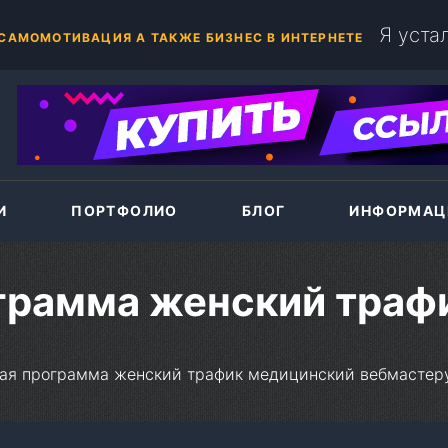
+375(44)786-33-87
Ь БОЛЬШЕ? ПРАВИЛЬНЫЕ И НЕ ПРАВИЛЬНЫЕ СЛОВА
И
ПОРТФОЛИО
БЛОГ
ИНФОРМАЦ
грамма женский траф
ая программа женский трафик медицинский вебмастер