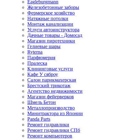
Eagleburgmann
Железобетонные заборы
Фермерское хозяйство
Натяжные потолки
Монтаж канализации
Услуги автоинструктора
Дачные товары - Домосад
Магазин пиротехники
Гелиевые шары
Ryterna
Парфюмерия
Пралеска
Клининговые услуги
Кафе У сяброу
Салон парикмахерская
Брестский трикотаж
Агентство недвижимости
Магазин фейерверков
Шмель Бетон
Металлопроизводство
Минитрактора из Японии
Panda Parts
Ремонт гидравлики
Ремонт гидравлики СПб
Ремонт компьютеров