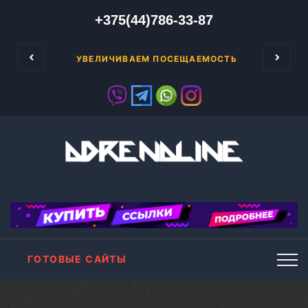
+375(44)786-33-87
м сервере или стали обладателем простого с
УВЕЛИЧИВАЕМ ПОСЕЩАЕМОСТЬ САЙТОВ К П
ГОТОВЫЕ САЙТЫ