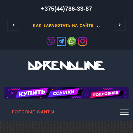
+375(44)786-33-87
текст, можно проявить себя на бирже контен
Я устала. Заканчивается вто
Интернет «з
ЗНЕС В ИНТЕРНЕТЕ
КАК ЗАРАБОТАТЬ НА САЙТЕ
ГОТОВЫЕ САЙТЫ