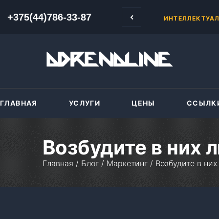
иводит к актуальности и необходимости развития области интеллектуальной собственности
+375(44)786-33-87
+375(44)786-33-87
ПЕРЕНОС САЙТ
ГЛАВНАЯ
УСЛУГИ
ЦЕНЫ
ССЫЛК
Возбудите в них
Главная
/
Блог
/
Маркетинг
/
Возбудите в ни