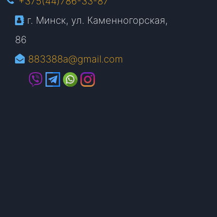
+375(44)786-33-87
г. Минск, ул. Каменногорская,
86
883388a@gmail.com