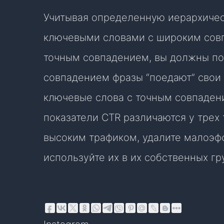
Учитывая определенную иерархиче
ключевыми словами с широким совп
точным совпадением, вы должны пом
совпадением фразы “поедают” свои
ключевые слова с точным совпадение
показатели CTR различаются у трех
высоким трафиком, удалите малоэф
используйте их в их собственных г