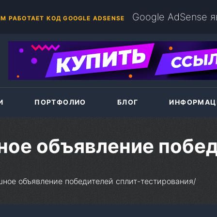
+375(44)786-33-87
А MODX EVOLUTION НА ХОСТИНГ
И
ПОРТФОЛИО
БЛОГ
ИНФОРМАЦ
ое объявление побед
ное объявление победителей сплит-тестирования
/