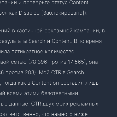
пании и проверьте статус Content
ся как Disabled [Заблокировано]).
ний в хаотичной рекламной кампании, в
зультаты Search и Content. В то время
чила пятикратное количество
ой сетью (78 396 против 17 565), она
6 против 203). Мой CTR в Search
 тогда как в Content он составил лишь
мый всеми этими безответными
ные данные. CTR двух моих рекламных
соответственно, что намного ниже