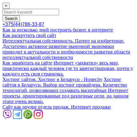
×
Search
+375(44)786-33-87
Как за несколько дней построить бизнес в интернете
Как раскрутить свой сайт
Интеллектуальная собственность. Патент на изобретение.
Достаточно активное развитие рыночной экономики
приводит к актуальности и необходимости развития области
интеллектуальной собственности
Как заработать на сайте
Интернет «захватил» весь мир,
практически каждый человек где то зарегистрирован, почти у
каждого есть своя страничка.
Хостинг сайтов. Хостинг в Беларуси - Hoster.by
Хостинг
сайтов в Беларуси. Выбор хостинг провайдера. Количество
технологий, позволяющих создавать масштабные Интернет
проекты, ориентированные под различные цели, на данном
этапе очень велико.
Сайт как орудие отдела продаж. Интернет продажи