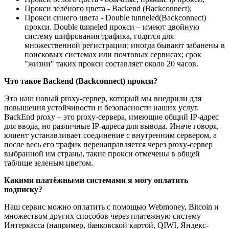
Прокси зелёного цвета - Backend (Backconnect);
Прокси синего цвета - Double tunneled(Backconnect)
прокси. Double tunneled прокси – имеют двойную
систему шифрования трафика, годятся для
множественной регистрации; иногда бывают забанены в
поисковых системах или почтовых сервисах; срок
"жизни" таких прокси составляет около 20 часов.
Что такое Backend (Backconnect) прокси?
Это наш новый proxy-сервер, который мы внедрили для
повышения устойчивости и безопасности наших услуг.
BackEnd proxy – это proxy-сервера, имеющие общий IP-адрес
для ввода, но различные IP-адреса для вывода. Иначе говоря,
клиент устанавливает соединение с внутренним сервером, а
после весь его трафик перенаправляется через proxy-сервер
выбранной им страны, такие прокси отмечены в общей
таблице зеленым цветом.
Какими платёжными системами я могу оплатить
подписку?
Наш сервис можно оплатить с помощью Webmoney, Bitcoin и
множеством других способов через платежную систему
Интеркасса (например, банковской картой, QIWI, Яндекс-