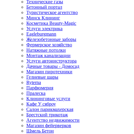
Технические газы
Бетонный портал
Туристическое агентство
Минск Клининг
Косметика Beauty-Magic
Услуги электрика
Eagleburgmann
Железобетонные заборы
Фермерское хозяйство
Натяжные потолки
Монтаж канализации
Услуги автоинструктора
Дачные товары - Домосад
Магазин пиротехники
Гелиевые шары
Ryterna
Парфюмерия
Пралеска
Клининговые услуги
Кафе У сяброу
Салон парикмахерская
Брестский трикотаж
Агентство недвижимости
Магазин фейерверков
Шмель Бетон