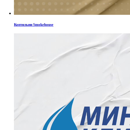
Коптильни Smokehouse