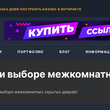
+375(44)786-33-87
 ПОСЕЩАЕМОСТЬ САЙТОВ К ПЛЯЖНОМУ СЕЗОНУ
И
ПОРТФОЛИО
БЛОГ
ИНФОРМАЦ
ри выборе межкомнат
выборе межкомнатных скрытых дверей
/