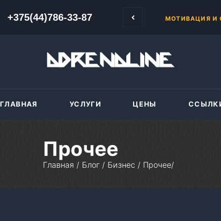
 Сначала в бесплатной школе, затем продвинутый курс «500-1000».
+375(44)786-33-87
+375(44)786-33-87
КОМУ НУЖЕН SS
ГЛАВНАЯ
УСЛУГИ
ЦЕНЫ
ССЫЛК
Прочее
Главная
/
Блог
/
Бизнес
/
Прочее
/