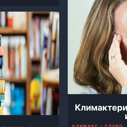
Климактери
КЛИМАКС – СЛОВО,