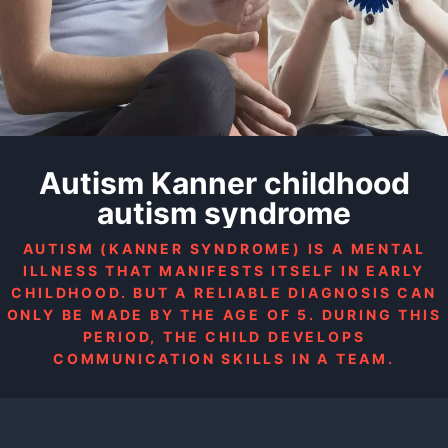
Autism Kanner childhood
autism syndrome
AUTISM (KANNER SYNDROME) IS A MENTAL
ILLNESS THAT MANIFESTS ITSELF IN EARLY
CHILDHOOD. BUT A RELIABLE DIAGNOSIS CAN
ONLY BE MADE BY THE AGE OF 5. DURING THIS
PERIOD, THE CHILD DEVELOPS
COMMUNICATION SKILLS IN A TEAM.