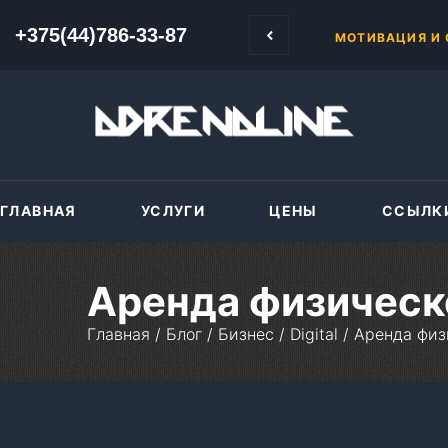
 Сначала в бесплатной школе, затем продвинутый курс «500-1000».
+375(44)786-33-87
+375(44)786-33-87
ПЕРЕНОС САЙТ
ГЛАВНАЯ
УСЛУГИ
ЦЕНЫ
ССЫЛК
Аренда физическо
Главная
/
Блог
/
Бизнес
/
Digital
/
Аренда физ