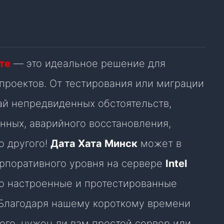
те
— это идеальное решение для
проектов. От тестирования или миграции
ай непредвиденных обстоятельств,
нных, аварийного восстановления,
о другого!
Дата Хата Минск
может в
орпоративного уровня на сервере
Intel
ью настроенные и протестированные
 Благодаря нашему короткому времени
ого, нужен ли вам простой сервер или