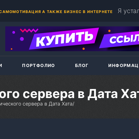
+375(44)786-33-87
А MODX EVOLUTION НА ХОСТИНГ
И
ПОРТФОЛИО
БЛОГ
ИНФОРМАЦ
го сервера в Дата Ха
ического сервера в Дата Хата
/