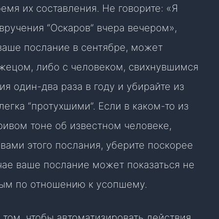
ремя их составления. Не говорите: «Я
вручения “Оскаров” вчера вечером»,
 ваше послание в сентябре, может
лжецом, либо с человеком, свихнувшимся
ия один-два раза в году и убирайте из
легка “протухшими”. Если в каком-то из
ривом тоне об известном человеке,
вами этого послания, уберите поскорее
чае ваше послание может показаться не
ным по отношению к усопшему.
 том, чтобы автоматизировать действия,