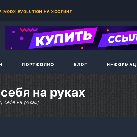
Google AdSense является сетью интернет-рекламы, которая предлагает владельцам сайтов возможность за
+375(44)786-33-87
М РАБОТАЕТ КОД GOOGLE ADSENSE
И
ПОРТФОЛИО
БЛОГ
ИНФОРМАЦ
 себя на руках
 у себя на руках
/