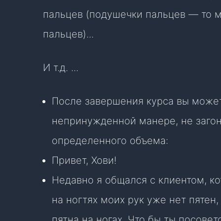
пальцев (подушечки пальцев — то м
пальцев)...
И т.д. ...
После завершения курса вы може
непринужденной манере, не загон
определенного объема:
Привет, Хови!
Недавно я общался с клиентом, к
на ногтях моих рук уже нет пятен
пятна на ногах. Что бы ты посовет